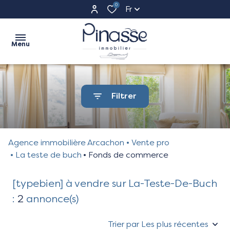
0
Fr
Menu
Accueil
Filtrer
Ventes
appartements
Ventes
maisons
Agence immobilière Arcachon
Vente pro
Commerces
La teste de buch
Fonds de commerce
terrains
Programme
[typebien] à vendre sur La-Teste-De-Buch
Neufs
autres
:
2
annonce(s)
Estimation
Trier par Les plus récentes
Biens